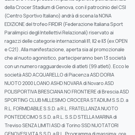
della Crocer Stadium di Genova, con il patrocinio del CSI
(Centro Sportivo Italiano) andrà di scena la NONA
EDIZIONE del trofeo FIRDIR (Federazione Italiana Sport
Paralimpici degli Intellettivi Relazionali) riservato ai
ragazzi delle categorie internazionali II1, II2 e II3 (ex OPEN
e C21). Alla manifestazione, aperta sia al promozionale
che al nuoto agonistico, parteciperanno ben 13 società
con un numero ragguardevole di atleti (99 atleti). Ecco le
società ASD ACQUARELLO di Piacenza ASD DORIA
NUOTO 2000 LOANO ASHD NOVARA di Novaro ASD
POLISPORTIVA BRESCIANA NO FRONTIERE di Brescia ASD
SPORTING CLUB MILLESIMO CROCERA STADIUM S.S.D. a
R.L. FORMIDABILE S.S.D. a R.L. FRATELLANZA NUOTO
PONTEDECIMO S.S.D. a R.L. S.S.D STELLA MARINA di
Treviso SENZA LIMITI ASD di Torino SSD NUOTATORI
GENOVESI VITA S.S.D. a R.L. Programma di massima: ore