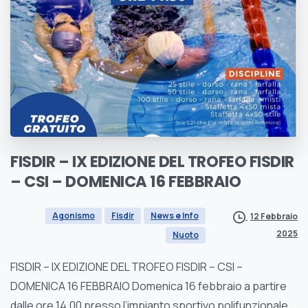
FISDIR
–
IX
EDIZIONE
DEL
TROFEO
FISDIR
–
CSI
–
DOMENICA
16
FEBBRAIO
Agonismo
Fisdir
News e Info
12 Febbraio
2025
Nuoto
FISDIR – IX EDIZIONE DEL TROFEO FISDIR – CSI –
DOMENICA 16 FEBBRAIO Domenica 16 febbraio a partire
dalle ore 14.00 presso l’impianto sportivo polifunzionale