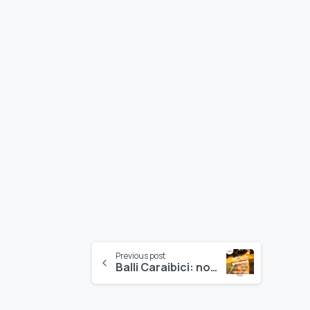
Continue
Previous post
Balli Caraibici: novità a Crocera Stadium
Reading