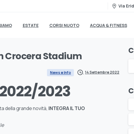
Via Erid
SIAMO
ESTATE
CORSI NUOTO
ACQUA & FITNESS
C
n
Crocera
Stadium
14 Settembre 2022
News e Info
 2022/2023
C
ta della grande novità,
INTEGRA IL TUO
le