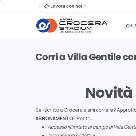
Lavora con noi
CHI 
Corri
a
Villa
Gentile
co
Novità
Sei iscritto a Crocera e ami correre? Approfit
ABBONAMENTO!
Per te:
Accesso illimitato al campo di Villa Genti
Allenamenti collettivi